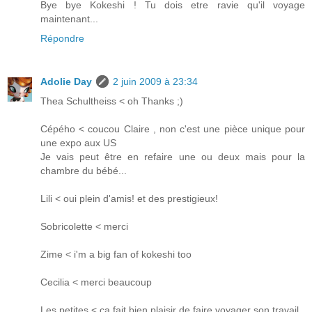
Bye bye Kokeshi ! Tu dois etre ravie qu'il voyage
maintenant...
Répondre
Adolie Day
2 juin 2009 à 23:34
Thea Schultheiss < oh Thanks ;)
Cépého < coucou Claire , non c'est une pièce unique pour
une expo aux US
Je vais peut être en refaire une ou deux mais pour la
chambre du bébé...
Lili < oui plein d'amis! et des prestigieux!
Sobricolette < merci
Zime < i'm a big fan of kokeshi too
Cecilia < merci beaucoup
Les petites < ça fait bien plaisir de faire voyager son travail